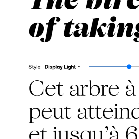
of takin
Style:
Display Light
Cet arbre à
peut attein
et jusqu’à 