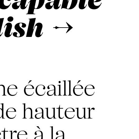
lish →
he écaillée
de hauteur
re à la