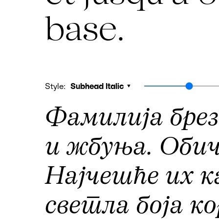
base.
Style:
Subhead Italic
Фамилија брез
и жбуња. Обич
Најчешће их к
светла боја ко