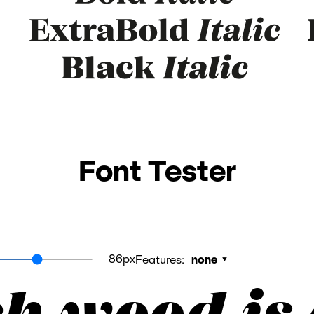
Font Tester
86px
Features:
none
ch wood is