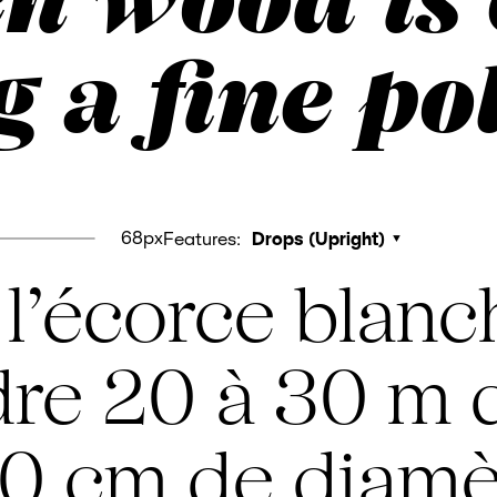
g a fine po
68px
Features:
Drops (Upright)
 l’écorce blanc
dre 20 à 30 m 
60 cm de diamèt