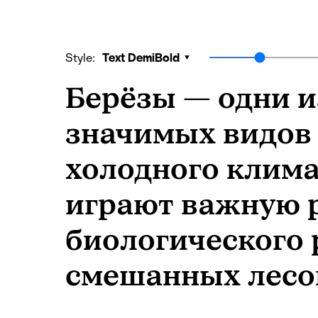
Style:
Text DemiBold
Берёзы — одни и
значимых видов 
холодного климат
играют важную 
биологического 
смешанных лесо