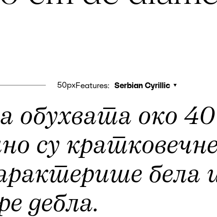
50px
Features:
Serbian Cyrillic
а обухвата око 40
но су кратковечне
арактерише бела 
ре дебла.