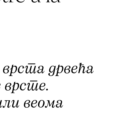
 врста дрвећа
 врсте.
или веома