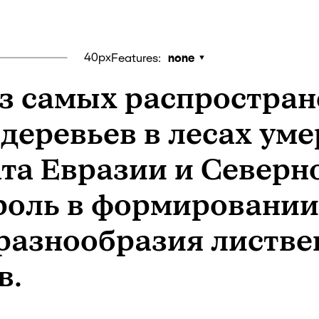
40px
Features:
none
з самых распростра
деревьев в лесах уме
а Евразии и Северной 
роль в формировании
разнообразия листве
в.