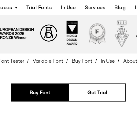
faces
Trial Fonts
In Use
Services
Blog
Font Tester
Variable Font
Buy Font
In Use
Abou
/
/
/
/
Buy Font
Get Trial